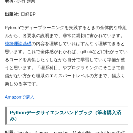
著者:
赤石 雅典
出版社:
日経BP
Pytorchでディープラーニングを実践するときの全体的な枠組
みから、各要素の説明まで、非常に親切に書かれています。
純粋理論基礎
の内容を理解していればすんなり理解できると
思います。これで全体感がわかれば、githubなどに転がってい
るコードを真似したりしながら自分で学習していく準備が整
うと思います。「理系科目」やプログラミングにそこまで自
信がない方から理系のエキスパートレベルの方まで、幅広く
楽しめる本です。
Amazonで購入
Pythonデータサイエンスハンドブック（筆者購入済
み）
副題:
Jupyter、Numpy、pandas、Matplotlib、scikit-learnを使