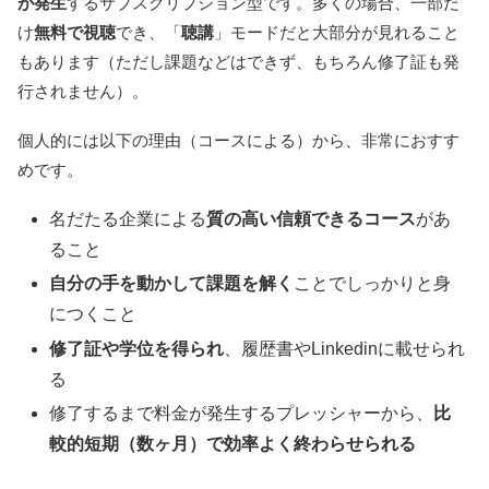
が発生
するサブスクリプション型です。多くの場合、一部だ
け
無料で視聴
でき、「
聴講
」モードだと大部分が見れること
もあります（ただし課題などはできず、もちろん修了証も発
行されません）。
個人的には以下の理由（コースによる）から、非常におすす
めです。
名だたる企業による
質の高い信頼できるコース
があ
ること
自分の手を動かして課題を解く
ことでしっかりと身
につくこと
修了証や学位を得られ
、履歴書やLinkedinに載せられ
る
修了するまで料金が発生するプレッシャーから、
比
較的短期（数ヶ月）で効率よく終わらせられる