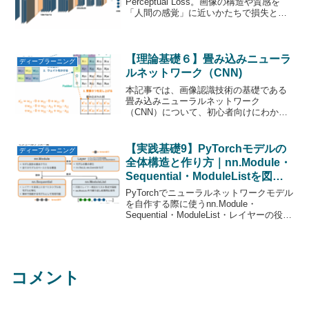
Perceptual Loss。画像の構造や質感を
「人間の感覚」に近いかたちで損失とし
て計算します。背景・仕組み・PyTorchと
VGG16を使った実装方法までを丁寧に解
説。超解像やノイズ除去、スタイル変換
などの実用例やTipsも紹介。
【理論基礎６】畳み込みニューラ
ディープラーニング
ルネットワーク（CNN)
本記事では、画像認識技術の基礎である
畳み込みニューラルネットワーク
（CNN）について、初心者向けにわかり
やすく解説します。従来の全結合ネット
ワーク（FCN）が画像処理に適さない理
由を詳しく説明し、CNNの基本構造や特
【実践基礎9】PyTorchモデルの
ディープラーニング
徴、そして画像の位置ズレやスケール変
全体構造と作り方｜nn.Module・
化に対する安定性の向上について具体例
Sequential・ModuleListを図解
を交えて紹介します。これからAIやディ
で理解
ープラーニングを学ぶ方にとって、必見
PyTorchでニューラルネットワークモデル
の内容です。
を自作する際に使うnn.Module・
Sequential・ModuleList・レイヤーの役割
と違いを図解で整理。初心者にも直感的
にわかるよう、設計思想やforwardの仕組
みまで丁寧に解説します。
コメント