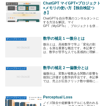
ChatGPT マイGPT×プロジェクト
AIトレンド
×メモリの使い方【独自検証つ
き】
ChatGPTを自分専属のコンサルタントに
する方法を解説。マイ
GPT（MyGPTs）、プロジェクトを併用
した場合の知識、メモリの適用範囲も
数学の補足１ー微分とは
ディープラーニング
微分とは、高校数学で学ぶ「変化の割
合」を測る重要な概念です。本記事で
は、数学が苦手な人でも直感的に理解で
きるよう、広告クリック数と売上の関係
を例に詳しく解説。ビジネスや実社会で
役立つ微分の考え方を学びましょう。
数学の補足２ー偏微分とは
ディープラーニング
偏微分は、変数が複数ある関数の影響を
個別に評価する数学的手法です。本記事
では、売上が広告クリック数や価格にど
う影響されるかを具体例とともに解説。
ビジネスやデータ分析での応用も含め、
偏微分の本質を直感的に理解できるよう
に説明します。
Perceptual Loss
ディープラーニング
ノイズ除去や超解像モデルにも使われる