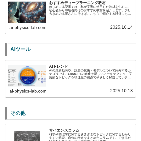
おすすめディープラーニング教材
はじめに本記事では、私が実際に使用した教材を中心に、
初心者から中級者向けのおすすめ教材を紹介します。少し
大きめの本屋さんに行けば、こちらで紹介する以外にも膨
大な書籍があります。ぜひ実際に足を運んで手にとって、
自分にあうものを３、４冊買って、...
2025.10.14
ai-physics-lab.com
AIツール
AIトレンド
AIの最新動向や、話題の技術・モデルについて紹介するカ
テゴリです。ChatGPTの進化や新しいアーキテクチャ、実
用的なトピックを物理屋の視点でやさしく解説していきま
す。本質を押さえた視点で「なにが新しいのか」「なにが
本質なのか」が分かるよう...
2025.10.13
ai-physics-lab.com
その他
サイエンスコラム
科学や物理学に関するさまざまなトピックに関するわかり
やすい解説、自分の考えをまとめたコラムです。できるだ