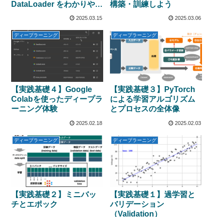
DataLoader をわかりやす
構築・訓練しよう
く解説
2025.03.15
2025.03.06
ディープラーニング
ディープラーニング
【実践基礎４】Google
【実践基礎３】PyTorch
Colabを使ったディープラ
による学習アルゴリズム
ーニング体験
とプロセスの全体像
2025.02.18
2025.02.03
ディープラーニング
ディープラーニング
【実践基礎２】ミニバッ
【実践基礎１】過学習と
チとエポック
バリデーション
（Validation）