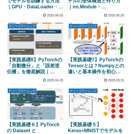
でモデルを訓練する方法
デルの全体構造と作り方
｜GPU・DataLoader・訓
｜nn.Module・
練ループを体系的に理解
Sequential・ModuleList
2025.06.03
2025.05.20
を図解で理解
ディープラーニング
ディープラーニング
【実践基礎8】PyTorchの
【実践基礎7】PyTorchの
「自動微分」と「誤差逆
Tensorとは？Numpyとの
伝播」を徹底解説｜
違いと基本操作を初心者
Tensorとoptimizerで学ぶ
向けに徹底解説
2025.04.25
2025.03.31
学習の流れ
ディープラーニング
ディープラーニング
【実践基礎６】PyTorch
【実践基礎５】
の Dataset と
Keras+MNISTでモデルを